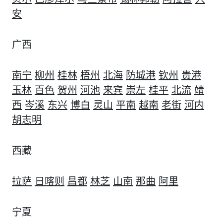
安
广西
南宁
柳州
桂林
梧州
北海
防城港
钦州
贵港
玉林
百色
贺州
河池
来宾
崇左
桂平
北流
靖
西
岑溪
东兴
博白
灵山
平南
越南
老街
河内
胡志明
西藏
拉萨
日喀则
昌都
林芝
山南
那曲
阿里
宁夏