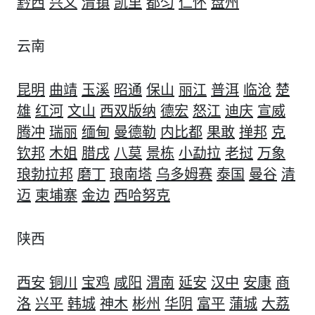
黔西
兴义
清镇
凯里
都匀
仁怀
盘州
云南
昆明
曲靖
玉溪
昭通
保山
丽江
普洱
临沧
楚
雄
红河
文山
西双版纳
德宏
怒江
迪庆
宣威
腾冲
瑞丽
缅甸
曼德勒
内比都
果敢
掸邦
克
钦邦
木姐
腊戌
八莫
景栋
小勐拉
老挝
万象
琅勃拉邦
磨丁
琅南塔
乌多姆赛
泰国
曼谷
清
迈
柬埔寨
金边
西哈努克
陕西
西安
铜川
宝鸡
咸阳
渭南
延安
汉中
安康
商
洛
兴平
韩城
神木
彬州
华阴
富平
蒲城
大荔