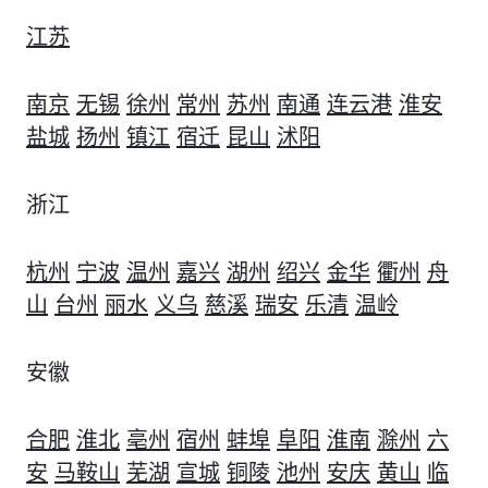
江苏
南京
无锡
徐州
常州
苏州
南通
连云港
淮安
盐城
扬州
镇江
宿迁
昆山
沭阳
浙江
杭州
宁波
温州
嘉兴
湖州
绍兴
金华
衢州
舟
山
台州
丽水
义乌
慈溪
瑞安
乐清
温岭
安徽
合肥
淮北
亳州
宿州
蚌埠
阜阳
淮南
滁州
六
安
马鞍山
芜湖
宣城
铜陵
池州
安庆
黄山
临