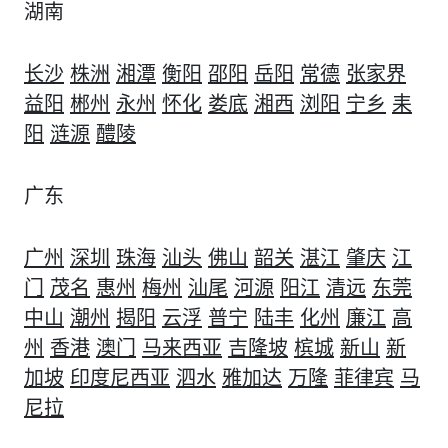
湖南
长沙
株洲
湘潭
衡阳
邵阳
岳阳
常德
张家界
益阳
郴州
永州
怀化
娄底
湘西
浏阳
宁乡
耒
阳
涟源
醴陵
广东
广州
深圳
珠海
汕头
佛山
韶关
湛江
肇庆
江
门
茂名
惠州
梅州
汕尾
河源
阳江
清远
东莞
中山
潮州
揭阳
云浮
普宁
陆丰
化州
廉江
高
州
香港
澳门
马来西亚
吉隆坡
槟城
新山
新
加坡
印度尼西亚
泗水
雅加达
万隆
菲律宾
马
尼拉