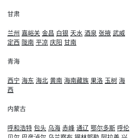
甘肃
兰州
嘉峪关
金昌
白银
天水
酒泉
张掖
武威
定西
陇南
平凉
庆阳
甘南
青海
西宁
海东
海北
黄南
海南藏族
果洛
玉树
海
西
内蒙古
呼和浩特
包头
乌海
赤峰
通辽
鄂尔多斯
呼伦
贝尔
巴彦淖尔
乌兰察布
锡林郭勒
阿拉善
兴