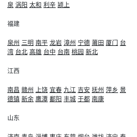
泉
涡阳
太和
利辛
颍上
福建
泉州
三明
南平
龙岩
漳州
宁德
莆田
厦门
台
湾
台北
高雄
台中
台南
桃园
新北
江西
南昌
赣州
上饶
宜春
九江
吉安
抚州
萍乡
景
德镇
新余
鹰潭
鄱阳
丰城
于都
南康
山东