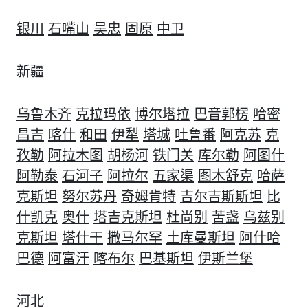
银川
石嘴山
吴忠
固原
中卫
新疆
乌鲁木齐
克拉玛依
博尔塔拉
巴音郭楞
哈密
昌吉
喀什
和田
伊犁
塔城
吐鲁番
阿克苏
克
孜勒
阿拉木图
胡杨河
铁门关
库尔勒
阿图什
阿勒泰
石河子
阿拉尔
五家渠
图木舒克
哈萨
克斯坦
努尔苏丹
奇姆肯特
吉尔吉斯斯坦
比
什凯克
奥什
塔吉克斯坦
杜尚别
苦盏
乌兹别
克斯坦
塔什干
撒马尔罕
土库曼斯坦
阿什哈
巴德
阿富汗
喀布尔
巴基斯坦
伊斯兰堡
河北