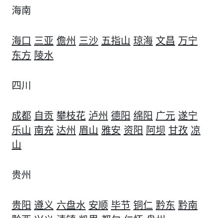
海南
海口
三亚
儋州
三沙
五指山
琼海
文昌
万宁
东方
陵水
四川
成都
自贡
攀枝花
泸州
德阳
绵阳
广元
遂宁
乐山
南充
达州
眉山
雅安
资阳
阿坝
甘孜
凉
山
贵州
贵阳
遵义
六盘水
安顺
毕节
铜仁
黔东
黔南