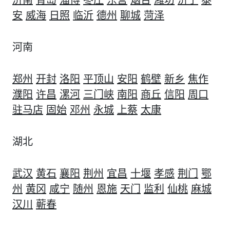
济南
青岛
淄博
枣庄
东营
烟台
潍坊
济宁
泰
安
威海
日照
临沂
德州
聊城
菏泽
河南
郑州
开封
洛阳
平顶山
安阳
鹤壁
新乡
焦作
濮阳
许昌
漯河
三门峡
南阳
商丘
信阳
周口
驻马店
固始
邓州
永城
上蔡
太康
湖北
武汉
黄石
襄阳
荆州
宜昌
十堰
孝感
荆门
鄂
州
黄冈
咸宁
随州
恩施
天门
监利
仙桃
麻城
汉川
蕲春